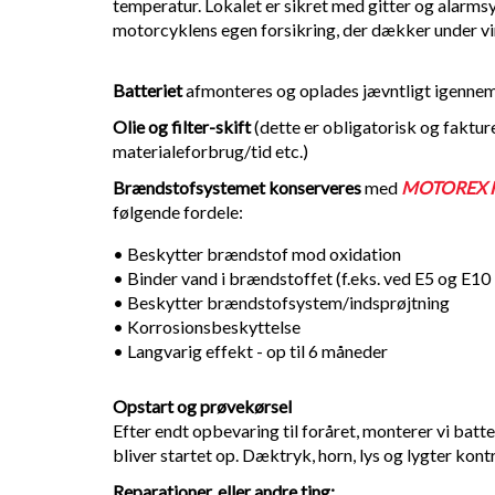
temperatur. Lokalet er sikret med gitter og alarms
motorcyklens egen forsikring, der dækker under v
Batteriet
afmonteres og oplades jævntligt igenne
Olie og filter-skift
(dette er obligatorisk og fakture
materialeforbrug/tid etc.)
Brændstofsystemet konserveres
med
MOTOREX Fue
følgende fordele:
• Beskytter brændstof mod oxidation
• Binder vand i brændstoffet (f.eks. ved E5 og E10
• Beskytter brændstofsystem/indsprøjtning
• Korrosionsbeskyttelse
• Langvarig effekt - op til 6 måneder
Opstart og prøvekørsel
Efter endt opbevaring til foråret, monterer vi batt
bliver startet op. Dæktryk, horn, lys og lygter kon
Reparationer, eller andre ting: