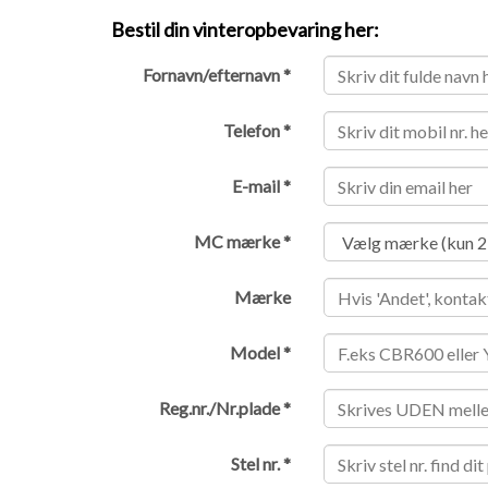
Bestil din vinteropbevaring her:
Fornavn/efternavn *
Telefon *
E-mail *
MC mærke *
Mærke
Model *
Reg.nr./Nr.plade *
Stel nr. *