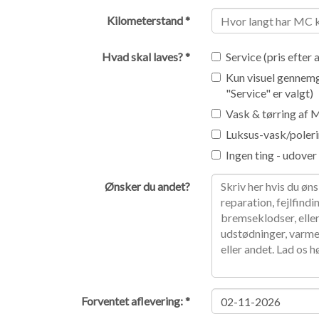
Kilometerstand *
Hvad skal laves? *
Service (pris efter 
Kun visuel gennemgan
"Service" er valgt)
Vask & tørring af M
Luksus-vask/polerin
Ingen ting - udover 
Ønsker du andet?
Forventet aflevering: *