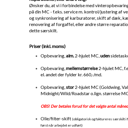
Ønsker du, at vi i forbindelse med vinteropbevarin
på din MC - f.eks. service m. kontrol/justering af ve
og synkronisering af karburatorer, skift af dæk, kæ
renovering af forgaffel, eller andre større reparatio
dette særskilt.
Priser (inkl. moms)
Opbevaring,
alm.
2-hjulet MC,
uden
sidetaske
Opbevaring,
mellemstørrelse
2-hjulet MC, f.
el. andet der fylder kr. 660,-/md.
Opbevaring,
stor
2-hjulet MC (Goldwing, Valk
Midnight/Wild/Roadstar o.lign. størrelse MC'
OBS! Der betales forud for det valgte antal måned
Olie/filter-skift
(obligatorisk og faktureres særskilt i 
først når arbejdet er udført)