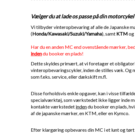
Vælger du at lade os passe på din motorcykel ti
Vi tilbyder vinteropbevaring af alle de Japanske 
(
Honda/Kawasaki/Suzuki/Yamaha
), samt
KTM
og
Har du en anden MC end ovenstående mærker, be
inden
du booker en plads!
Dette skyldes primært, at vi foretager et obligatoris
vinteropbevaringscykler, inden de stilles væk. Og
som f.eks. service, eller dækskift m.fl.
Disse forholdsvis enkle opgaver, kan i visse tilfæ
specialværktøj, som værkstedet ikke ligger inde me
kontakte værkstedet
inden
du booker en plads, hvi
af de japanske mærker, en KTM, eller en Kymco.
Efter klargøring opbevares din MC i et lunt og tørt