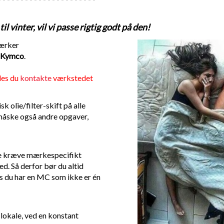
l vinter, vil vi passe rigtig godt på den!
mærker
Kymco
.
des du
kontakte
værkstedet
k olie/filter-skift på alle
 måske også andre opgaver,
lde kræve mærkespecifikt
d. Så derfor bør du altid
s du har en MC som ikke er én
 lokale, ved en konstant