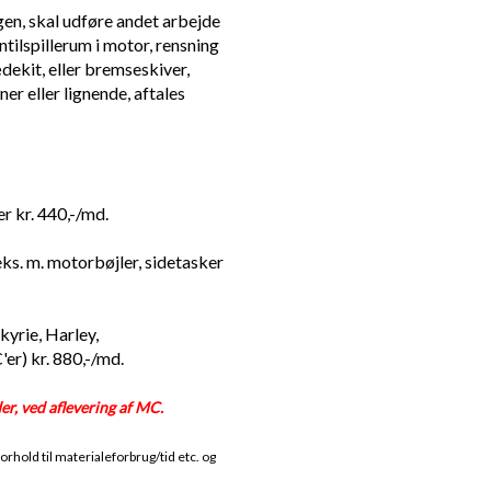
gen, skal udføre andet arbejde
ntilspillerum i motor, rensning
dekit, eller bremseskiver,
ner eller lignende, aftales
r kr. 440,-/md.
eks. m. motorbøjler, sidetasker
yrie, Harley,
er) kr. 880,-/md.
er, ved aflevering af MC.
forhold til materialeforbrug/tid etc. og