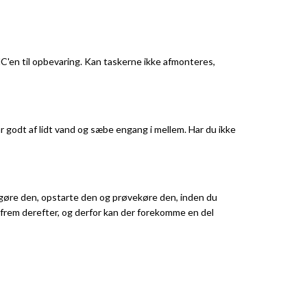
MC'en til opbevaring. Kan taskerne ikke afmonteres,
r godt af lidt vand og sæbe engang i mellem. Har du ikke
largøre den, opstarte den og prøvekøre den, inden du
r frem derefter, og derfor kan der forekomme en del