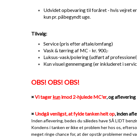
Udvidet opbevaring til foråret - hvis vejret er
kun pr. påbegyndt uge.
Tilvalg:
Service (pris efter aftale/omfang)
Vask & tørring af MC - kr. 900,-
Luksus-vask/polering (udført af professionel) 
Kun visuel gennemgang (er inkluderet i service
OBS! OBS! OBS!
¤
Vi tager
kun
imod 2-hjulede MC'er
, og afleverin
¤
Undgå venligst, at fylde tanken helt op
, inden afl
Inden aflevering, bedes du således have SÅ LIDT benzin
Kondens i tanken er ikke et problem her hos os, efters
meget ringe chance for, at der opstår problemer med va