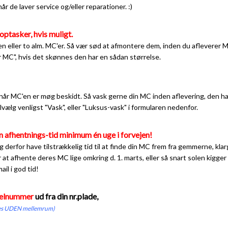
 de laver service og/eller reparationer. :)
optasker, hvis muligt.
n eller to alm. MC'er. Så vær sød at afmontere dem, inden du afleverer 
or MC", hvis det skønnes den har en sådan størrelse.
når MC'en er møg beskidt. Så vask gerne din MC inden aflevering, den ha
ilvælg venligst "Vask", eller "Luksus-vask" i formularen nedenfor.
 afhentnings-tid minimum én uge i forvejen!
g derfor have tilstrækkelig tid til at finde din MC frem fra gemmerne, k
 at afhente deres MC lige omkring d. 1. marts, eller så snart solen kigge
il i god tid!
stelnummer
ud fra din nr.plade,
stes UDEN mellemrum)