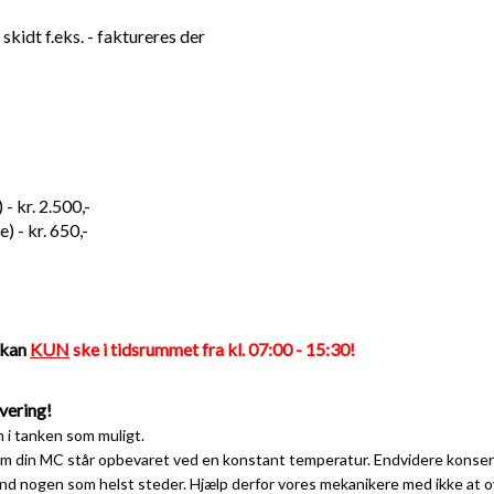
 skidt f.eks. - faktureres der
- kr. 2.500,-
) - kr. 650,-
g kan
KUN
ske i tidsrummet fra kl. 07:00 - 15:30!
evering
!
 i tanken som muligt.
om din MC står opbevaret ved en konstant temperatur. Endvidere konserve
nd nogen som helst steder. Hjælp derfor vores mekanikere med ikke at o