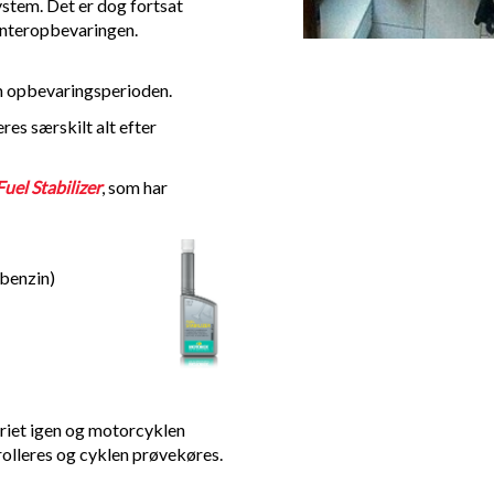
ystem. Det er dog fortsat
interopbevaringen.
m opbevaringsperioden.
res særskilt alt efter
l Stabilizer
, som har
 benzin)
eriet igen og motorcyklen
trolleres og cyklen prøvekøres.