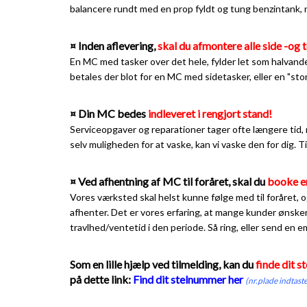
balancere rundt med en prop fyldt og tung benzintank, når
¤ Inden aflevering,
skal du afmontere alle side -og t
En MC med tasker over det hele, fylder let som halvande
betales der blot for en MC med sidetasker, eller en "st
¤ Din MC bedes
indleveret i rengjort stand!
Serviceopgaver og reparationer tager ofte længere tid, 
selv muligheden for at vaske, kan vi vaske den for dig. T
¤ Ved afhentning af MC til foråret, skal du
booke en
Vores værksted skal helst kunne følge med til foråret, o
afhenter. Det er vores erfaring, at mange kunder ønsker
travlhed/ventetid i den periode. Så ring, eller send en ema
Som en lille hjælp ved tilmelding, kan du
finde dit 
på dette link:
Find dit stelnummer her
(nr.plade indta