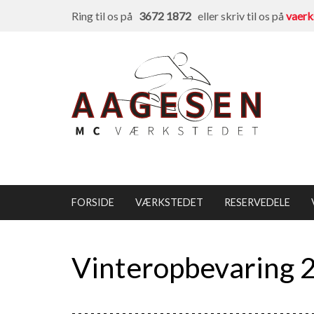
Ring til os på
3672 1872
eller skriv til os på
vaer
FORSIDE
VÆRKSTEDET
RESERVEDELE
Vinteropbevaring
- - - - - - -
- - - - - - - -
- - - - - - -
- - - - - - - -
- - - - - - -
- 