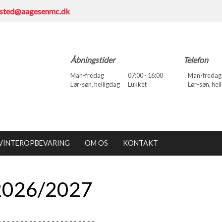
ksted@aagesenmc.dk
Åbningstider
Telefon
Man-fredag
07:00 - 16:00
Man-fredag
Lør-søn, helligdag
Lukket
Lør-søn, hel
VINTEROPBEVARING
OM OS
KONTAKT
 2026/2027
- - - - - - -
- - - - - - -
- - - - - - - -